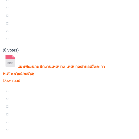
(0 votes)
แผนพัฒนาพนักงานเทศบาล เทศบาลตำบลเมืองยาว
พ.ศ.๒๕๖๔-๒๕๖๖
Download