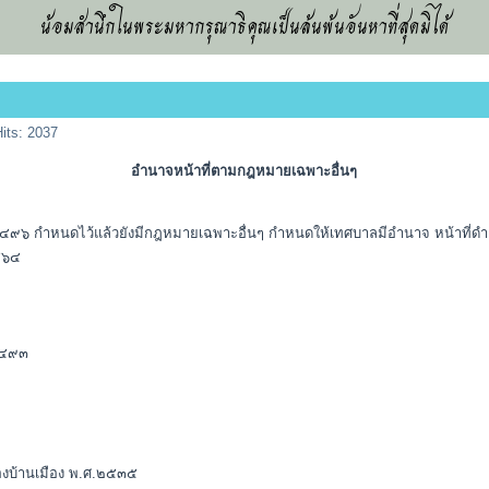
น้อมสำนึกในพระมหากรุณาธิคุณเป็นล้นพ้นอันหาที่สุดมิได้
Hits: 2037
อำนาจหน้าที่ตามกฎหมายเฉพาะอื่นๆ
นดไว้แล้วยังมีกฎหมายเฉพาะอื่นๆ กำหนดให้เทศบาลมีอำนาจ หน้าที่ดำเนิน
๒๔๖๔
๒๔๙๓
องบ้านเมือง พ.ศ.๒๕๓๕