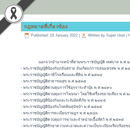
กฎหมายที่เกี่ยวข้อง
Published: 19 January 2022
|
Written by Super User
|
นอกจากอำนาจหน้าที่ตามพระราชบัญญัติ เทศบาล พ.ศ.๒๔๙๖ กำห
- พระราชบัญญัติป้องกันภยันตราย อันเกิดแก่การเล่นมหรสพ พ.ศ.
- พระราชบัญญัติภาษีโรงเรือนและที่ดิน พ.ศ.๒๕๓๔
- พระราชบัญญัติสาธารณสุข พ.ศ.๒๕๓๕
- พระราชบัญญัติควบคุมการใช้อุจจาระทำปุ๋ย พ.ศ.๒๔๙๐
- พระราชบัญญัติควบคุมการโฆษณา โดยใช้เครื่องขยายเสียง พ.ศ.
- พระราชบัญญัติป้องกันและระงับอัคคีภัย พ.ศ.๒๔๙๕
- พระราชบัญญัติป้องกันโรคพิษสุนัขบ้า พ.ศ.๒๕๓๕
- พระราชบัญญัติการทะเบียนราษฎร พ.ศ.๒๕๔๓
- พระราชบัญญัติควบคุมการฆ่าและจำหน่ายเนื้อสัตว์ พ.ศ.๒๕๓๕
- พระราชบัญญัติรักษาความสะอาดและความเป็นระเบียบเรียบร้อยข