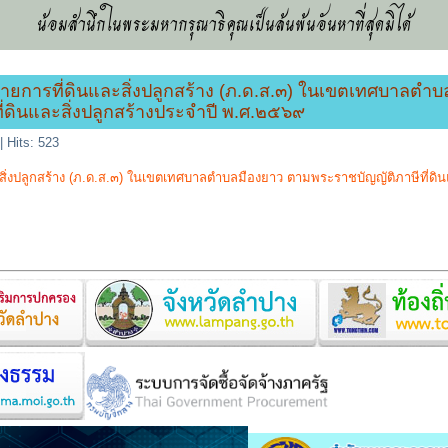
น้อมสำนึกในพระมหากรุณาธิคุณเป็นล้นพ้นอันหาที่สุดมิได้
ยการที่ดินและสิ่งปลูกสร้าง (ภ.ด.ส.๓) ในเขตเทศบาลตำบล
ที่ดินและสิ่งปลูกสร้างประจำปี พ.ศ.๒๕๖๙
|
Hits: 523
่งปลูกสร้าง (ภ.ด.ส.๓) ในเขตเทศบาลตำบลมืองยาว ตามพระราชบัญญัติภาษีที่ดินและส