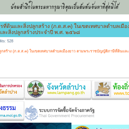
น้อมสำนึกในพระมหากรุณาธิคุณเป็นล้นพ้นอันหาที่สุดมิได้
่ดินและสิ่งปลูกสร้าง (ภ.ด.ส.๓) ในเขตเทศบาลตำบลเมืองย
ินและสิ่งปลูกสร้างประจำปี พ.ศ. ๒๕๖๘
its: 528
ร้าง (ภ.ด.ส.๓) ในเขตเทศบาลตำบลเมืองยาว ตามพระราชบัญญัติภาษีที่ดินและสิ่งป