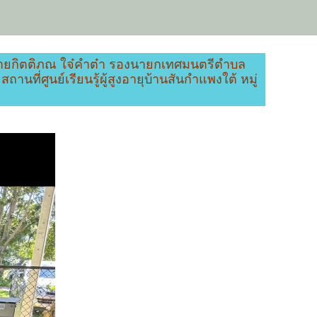
้ นายกิตติภณ ใจ๋คำต๋า รองนายกเทศมนตรีตำบล
ศูนย์เรียนรู้ผู้สูงอายุบ้านสันกำแพงใต้ หมู่