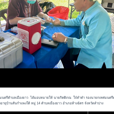
กเทศมนตรีตำบลเมืองยาว ได้มอบหมายให้ นายกิตติภณ ใจ๋คำต๋า รองนายกเทศมนตร
งอายุบ้านสันกำแพงใต้ หมู่ 14 ตำบลเมืองยาว อำเภอห้างฉัตร จังหวัดลำปาง