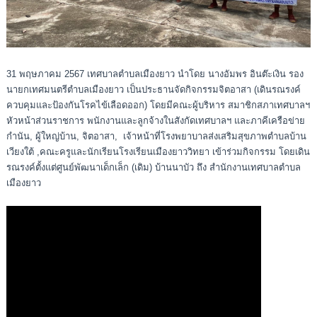
31 พฤษภาคม 2567 เทศบาลตำบลเมืองยาว นำโดย นางอัมพร อินต๊ะเงิน รอง
นายกเทศมนตรีตำบลเมืองยาว เป็นประธานจัดกิจกรรมจิตอาสา (เดินรณรงค์
ควบคุมและป้องกันโรคไข้เลือดออก) โดยมีคณะผู้บริหาร สมาชิกสภาเทศบาลฯ
หัวหน้าส่วนราชการ พนักงานและลูกจ้างในสังกัดเทศบาลฯ และภาคีเครือข่าย
กำนัน, ผู้ใหญ่บ้าน, จิตอาสา, เจ้าหน้าที่โรงพยาบาลส่งเสริมสุขภาพตำบลบ้าน
เวียงใต้ ,คณะครูและนักเรียนโรงเรียนเมืองยาววิทยา เข้าร่วมกิจกรรม โดยเดิน
รณรงค์ตั้งแต่ศูนย์พัฒนาเด็กเล็ก (เดิม) บ้านนาบัว ถึง สำนักงานเทศบาลตำบล
เมืองยาว