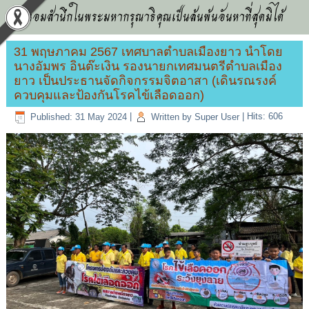
น้อมสำนึกในพระมหากรุณาธิคุณเป็นล้นพ้นอันหาที่สุดมิได้
31 พฤษภาคม 2567 เทศบาลตำบลเมืองยาว นำโดย
นางอัมพร อินต๊ะเงิน รองนายกเทศมนตรีตำบลเมือง
ยาว เป็นประธานจัดกิจกรรมจิตอาสา (เดินรณรงค์
ควบคุมและป้องกันโรคไข้เลือดออก)
Published: 31 May 2024
|
Written by Super User
|
Hits: 606