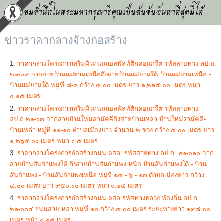
น้อมสำนึกในพระมหากรุณาธิคุณเป็นล้นพ้นอันหาที่สุดมิได้
ข่าวราคากลางจ้างก่อสร้าง
ราคากลางโครงการเสริมผิวถนนแอสพัลท์ติกคอนกรีต รหัสสายทาง ลป.ถ.
๒๑-๐๙ จากสายบ้านแม่ยามเหนือถึงสายบ้านแม่ยามใต้ บ้านแม่ยามเหนือ -
บ้านแม่ยามใต้ หมู่ที่ ๘-๙ กว้าง ๔.๐๐ เมตร ยาว ๑,๒๑๕.๐๐ เมตร หนา
๐.๑๕ เมตร
ราคากลางโครงการเสริมผิวถนนแอสฟัลท์ติกคอนกรีต รหัสสายทาง
ลป.ถ.๒๑-๐๓ จากสายบ้านใหม่สามัคคีถึงสายบ้านเหล่า บ้านใหม่สามัคคี-
บ้านเหล่า หมู่ที่ ๑๑-๑๐ ตำบลเมืองยาว จำนวน ๒ ช่วง กว้าง ๔.๐๐ เมตร ยาว
๑,๒๖๕.๐๐ เมตร หนา ๐.๕ เมตร
ราคากลางโครงการก่อสร้างถนน คสล. รหัสสายทาง ลป.ถ. ๒๑-๐๑๐ จาก
สายบ้านสันกำแพงใต้ ถึงสายบ้านสันกำแพงเหนือ บ้านสันกำแพงใต้ - บ้าน
สันกำแพง - บ้านสันกำแพงเหนือ หมู่ที่ ๑๔ - ๖ - ๑๓ ตำบลเมืองยาว กว้าง
๔.๐๐ เมตร ยาว ๙๕๐.๐๐ เมตร หนา ๐.๑๕ เมตร
ราคากลางโครงการก่อสร้างถนน คสล.รหัสทางหลวง ท้องถิ่น ลป.ถ
๒๑-๐๐๔ ถนนสายเหล่า หมู่ที่ ๑๐ กว้าง ๔.๐๐ เมตร ระยะทางยาว ๑๙๘.๐๐
เมตร หน้า ๐.๑๕ เมตร