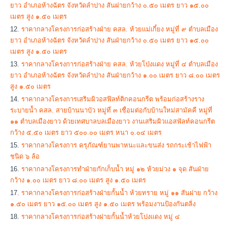
ยาว อำเภอห้างฉัตร จังหวัดลำปาง สันฝายกว้าง ๐.๕๐ เมตร ยาว ๑๕.๐๐
เมตร สูง ๑.๕๐ เมตร
ราคากลางโครงการก่อสร้างฝ่าย คสล. ห้วยแม่เกี๋ยง หมู่ที่ ๙ ตำบลเมือง
ยาว อำเภอห้างฉัตร จังหวัดลำปาง สันฝ่ายกว้าง ๐.๕๐ เมตร ยาว ๑๕.๐๐
เมตร สูง ๑.๕๐ เมตร
ราคากลางโครงการก่อสร้างฝ่าย คสล. ห้วยโป่งแดง หมู่ที่ ๔ ตำบลเมือง
ยาว อำเภอห้างฉัตร จังหวัดลำปาง สันฝ่ายกว้าง ๑.๐๐ เมตร ยาว ๘.๐๐ เมตร
สูง ๑.๕๐ เมตร
ราคากลางโครงการเสริมผิวอสฟิลท์ติกคอนกรีต พร้อมก่อสร้างราง
ระบายน้ำ คสล. สายบ้านนาบัว หมู่ที่ ๓ เชื่อมต่อกับบ้านใหม่สามัคคี หมู่ที่
๑๑ ตำบลเมืองยาว ด้วยเทศบาลบลเมืองยาว งานเสริมผิวแอสฟัลท์คอนกรีต
กว้าง ๕.๕๐ เมตร ยาว ๕๐๐.๐๐ เมตร หนา ๐.๐๔ เมตร
ราคากลางโครงการ ครุภัณฑ์ยานพาหนะและขนส่ง รถกระเช้าไฟฟ้า
ชนิด ๖ ล้อ
ราคากลางโครงการทำฝ่ายกักเก็บน้ำ หมู่ ๑๒ ห้วยม่วง ๑ จุด สันฝ่าย
กว้าง ๑.๐๐ เมตร ยาว ๘.๐๐ เมตร สูง ๑.๕๐ เมตร
ราคากลางโครงการก่อสร้างฝ่ายกั้นน้ำ ห้วยทราย หมู่ ๑๑ สันฝาย กว้าง
๑.๕๐ เมตร ยาว ๑๕.๐๐ เมตร สูง ๑.๕๐ เมตร พร้อมงานป้องกันตลิ่ง
ราคากลางโครงการก่อสร้างฝายกั้นน้ำห้วยโปงแดง หมู่ ๔